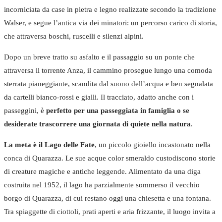
incorniciata da case in pietra e legno realizzate secondo la tradizione
Walser, e segue l’antica via dei minatori: un percorso carico di storia,
che attraversa boschi, ruscelli e silenzi alpini.
Dopo un breve tratto su asfalto e il passaggio su un ponte che
attraversa il torrente Anza, il cammino prosegue lungo una comoda
sterrata pianeggiante, scandita dal suono dell’acqua e ben segnalata
da cartelli bianco-rossi e gialli. Il tracciato, adatto anche con i
passeggini, è
perfetto per una passeggiata in famiglia o se
desiderate trascorrere una giornata di quiete nella natura
.
La meta è il Lago delle Fate
, un piccolo gioiello incastonato nella
conca di Quarazza. Le sue acque color smeraldo custodiscono storie
di creature magiche e antiche leggende. Alimentato da una diga
costruita nel 1952, il lago ha parzialmente sommerso il vecchio
borgo di Quarazza, di cui restano oggi una chiesetta e una fontana.
Tra spiaggette di ciottoli, prati aperti e aria frizzante, il luogo invita a